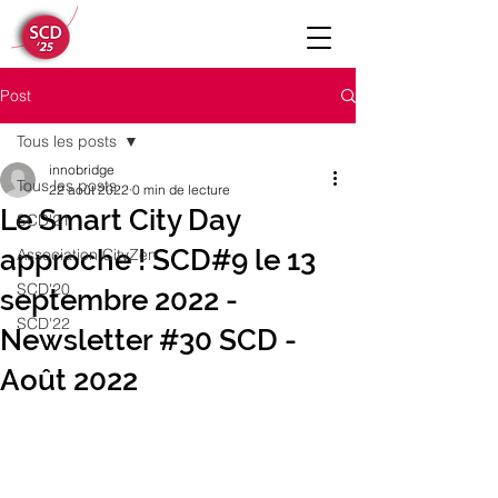
Post
Tous les posts
innobridge
Tous les posts
22 août 2022
0 min de lecture
Le Smart City Day
SCD'21
approche ! SCD#9 le 13
Association CityZen
SCD'20
septembre 2022 -
SCD'22
Newsletter #30 SCD -
Août 2022