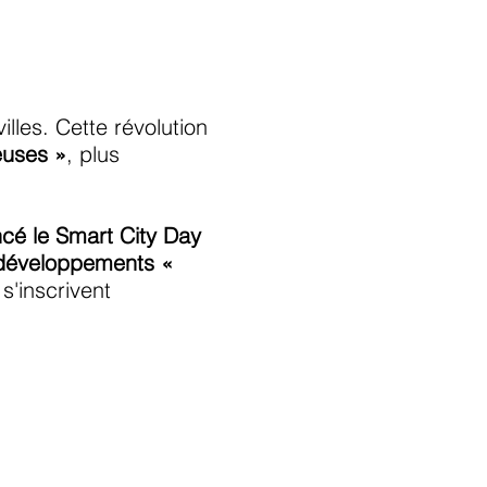
lles. Cette révolution
ieuses »
, plus
ncé le Smart City Day
 développements «
s'inscrivent