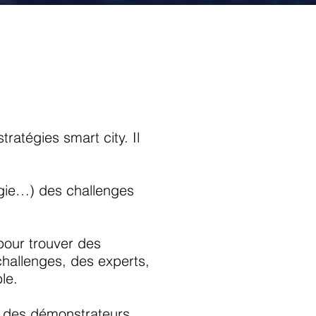
ratégies smart city. Il
ergie…) des challenges
pour trouver des
challenges, des experts,
le.
à des démonstrateurs.