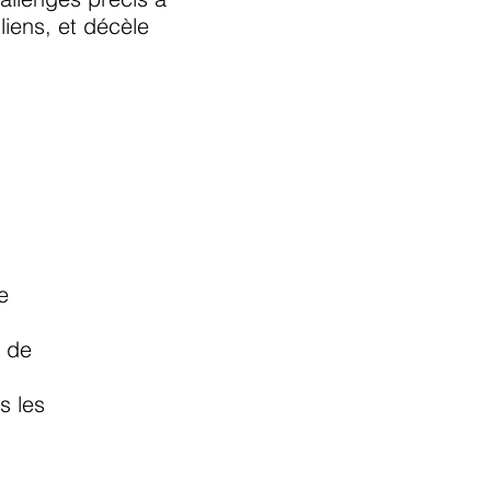
liens, et décèle
e
s de
s les