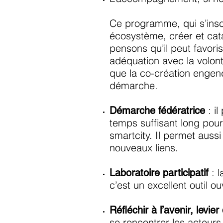
Ce programme, qui s’insc
écosystème, créer et catal
pensons qu’il peut favor
adéquation avec la volont
que la co-création engen
démarche.
: i
Démarche fédératrice
temps suffisant long pou
smartcity. Il permet auss
nouveaux liens.
: l
Laboratoire participatif
c’est un excellent outil o
Réfléchir à l’avenir, levier
se rencontrer les acteurs 