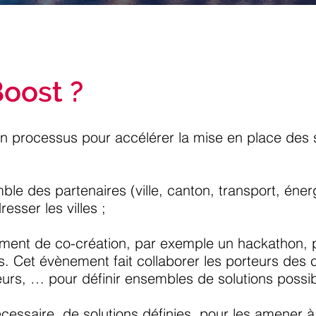
Boost ?
n processus pour accélérer la mise en place des st
mble des partenaires (ville, canton, transport, én
esser les villes ;
ement de co-création, par exemple un hackathon, 
s. Cet évènement fait collaborer les porteurs des 
teurs, … pour définir ensembles de solutions possib
essaire, de solutions définies, pour les amener 